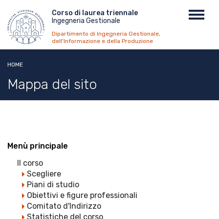
Salta
Menu
Corso di laurea triennale
Toggl
al
Ingegneria Gestionale
top
navig
contenuto
Dipartimento di Ingegneria Gestionale,
principale
dell'Informazione e della Produzione
HOME
Mappa del sito
Menù principale
Il corso
Scegliere
Piani di studio
Obiettivi e figure professionali
Comitato d'Indirizzo
Statistiche del corso